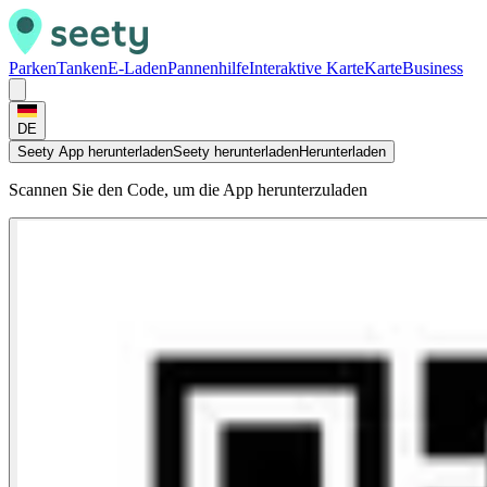
Parken
Tanken
E-Laden
Pannenhilfe
Interaktive Karte
Karte
Business
DE
Seety App herunterladen
Seety herunterladen
Herunterladen
Scannen Sie den Code, um die App herunterzuladen