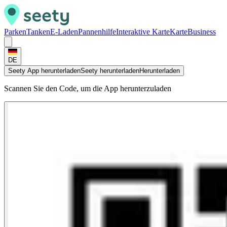
Parken
Tanken
E-Laden
Pannenhilfe
Interaktive Karte
Karte
Business
DE
Seety App herunterladen
Seety herunterladen
Herunterladen
Scannen Sie den Code, um die App herunterzuladen