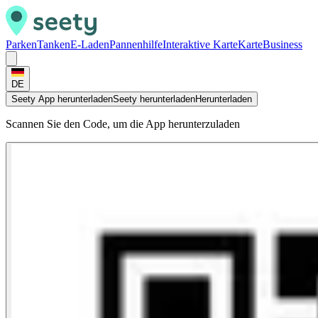
Parken
Tanken
E-Laden
Pannenhilfe
Interaktive Karte
Karte
Business
DE
Seety App herunterladen
Seety herunterladen
Herunterladen
Scannen Sie den Code, um die App herunterzuladen