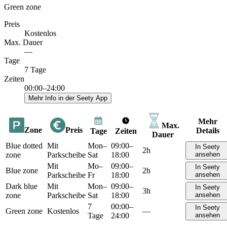
Green zone
Preis
Kostenlos
Max. Dauer
—
Tage
7 Tage
Zeiten
00:00–24:00
Mehr Info in der Seety App
Mehr
Max.
Zone
Preis
Details
Tage
Zeiten
Dauer
Blue dotted
Mit
Mon–
09:00–
In Seety
2h
zone
Parkscheibe
Sat
18:00
ansehen
Mit
Mo–
09:00–
In Seety
Blue zone
2h
Parkscheibe
Fr
18:00
ansehen
Dark blue
Mit
Mon–
09:00–
In Seety
3h
zone
Parkscheibe
Sat
18:00
ansehen
7
00:00–
In Seety
Green zone
Kostenlos
—
Tage
24:00
ansehen