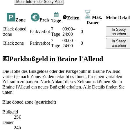
Mehr Info in der Seety App
Max.
Mehr Detail
Zeiten
Zone
Preis
Tage
Dauer
Black dotted
7
00:00–
In Seety
Parkverbot
0
zone
Tage
24:00
ansehen
7
00:00–
In Seety
Black zone
Parkverbot
0
Tage
24:00
ansehen
💶
Parkbußgeld in Braine l'Alleud
Die Höhe des Bußgeldes oder der Parkgebühr in Braine l'Alleud
variiert je nach Zone. Zudem erlaubt es Ihnen, für einen variablen
Zeitraum zu parken. Nach Ablauf dieses Zeitraums können Sie in
Braine l'Alleud ein neues Bußgeld erhalten. Alle Details finden Sie
unten:
Blue dotted zone (gestrichelt)
Bußgeld
25€
Dauer
24h