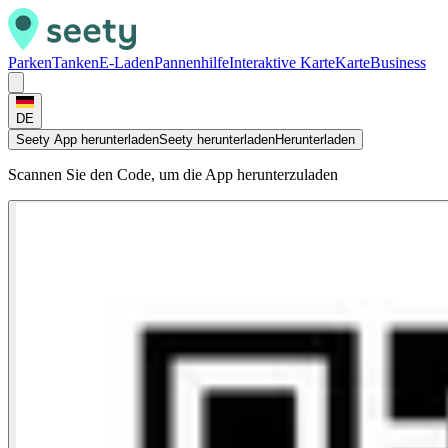
Parken
Tanken
E-Laden
Pannenhilfe
Interaktive Karte
Karte
Business
DE
Seety App herunterladen
Seety herunterladen
Herunterladen
Scannen Sie den Code, um die App herunterzuladen