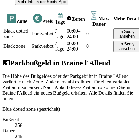
Mehr Info in der Seety App
Max.
Mehr Detail
Zeiten
Zone
Preis
Tage
Dauer
Black dotted
7
00:00–
In Seety
Parkverbot
0
zone
Tage
24:00
ansehen
7
00:00–
In Seety
Black zone
Parkverbot
0
Tage
24:00
ansehen
💶
Parkbußgeld in Braine l'Alleud
Die Höhe des Bußgeldes oder der Parkgebühr in Braine l'Alleud
variiert je nach Zone. Zudem erlaubt es Ihnen, für einen variablen
Zeitraum zu parken. Nach Ablauf dieses Zeitraums können Sie in
Braine l'Alleud ein neues Bußgeld erhalten. Alle Details finden Sie
unten:
Blue dotted zone (gestrichelt)
Bußgeld
25€
Dauer
24h