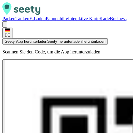
Parken
Tanken
E-Laden
Pannenhilfe
Interaktive Karte
Karte
Business
DE
Seety App herunterladen
Seety herunterladen
Herunterladen
Scannen Sie den Code, um die App herunterzuladen