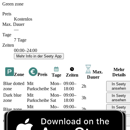
Green zone
Preis
Kostenlos
Max. Dauer
—
Tage
7 Tage
Zeiten
00:00–24:00
Mehr Info in der Seety App
Mehr
Max.
Zone
Preis
Details
Tage
Zeiten
Dauer
Blue dotted
Mit
Mon–
09:00–
In Seety
2h
zone
Parkscheibe
Sat
18:00
ansehen
Dark blue
Mit
Mon–
09:00–
In Seety
3h
zone
Parkscheibe
Sat
18:00
ansehen
Mit
Mo–
09:00–
In Seety
Blue zone
2h
Parkscheibe
Fr
18:00
ansehen
7
00:00–
In Seety
Green zone
Kostenlos
—
Tage
24:00
ansehen