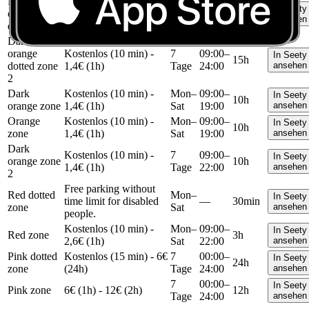
Dark
Kostenlos (10 min) -
Mon–
09:00–
In Seety
orange
10h
1,4€ (1h)
Sat
22:00
ansehen
dotted zone
Dark
orange
Kostenlos (10 min) -
7
09:00–
In Seety
15h
dotted zone
1,4€ (1h)
Tage
24:00
ansehen
2
Dark
Kostenlos (10 min) -
Mon–
09:00–
In Seety
10h
orange zone
1,4€ (1h)
Sat
19:00
ansehen
Orange
Kostenlos (10 min) -
Mon–
09:00–
In Seety
10h
zone
1,4€ (1h)
Sat
19:00
ansehen
Dark
Kostenlos (10 min) -
7
09:00–
In Seety
orange zone
10h
1,4€ (1h)
Tage
22:00
ansehen
2
Free parking without
Red dotted
Mon–
In Seety
time limit for disabled
—
30min
zone
Sat
ansehen
people.
Kostenlos (10 min) -
Mon–
09:00–
In Seety
Red zone
3h
2,6€ (1h)
Sat
22:00
ansehen
Pink dotted
Kostenlos (15 min) - 6€
7
00:00–
In Seety
24h
zone
(24h)
Tage
24:00
ansehen
7
00:00–
In Seety
Pink zone
6€ (1h) - 12€ (2h)
12h
Tage
24:00
ansehen