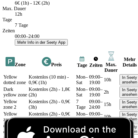
6€ (1h) - 12€ (2h)
Max. Dauer
12h
Tage
7 Tage
Zeiten
00:00–24:00
Mehr Info in der Seety App
Mehr
Zone
Preis
Max.
Details
Tage
Zeiten
Dauer
Yellow
Kostenlos (10 min) -
Mon–
09:00–
In Seety
10h
dotted zone
0,9€ (1h)
Sat
19:00
ansehen
Dark
Kostenlos (2h) - 1,8€
Mon–
09:00–
In Seety
2h
yellow zone
(2h)
Sat
19:00
ansehen
Yellow
Kostenlos (2h) - 0,9€
7
09:00–
In Seety
15h
zone 2
(3h)
Tage
24:00
ansehen
Yellow
Kostenlos (2h) - 0,9€
Mon–
09:00–
In Seety
10h
zone
(3h)
Sat
19:00
ansehen
Orange
Kostenlos (10 min) -
Mon–
09:00–
In Seety
3h
dotted zone
1,4€ (1h)
Sat
22:00
ansehen