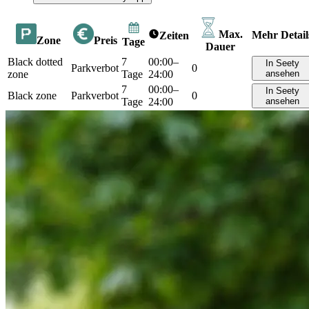
Max.
Mehr Detail
Zeiten
Zone
Preis
Tage
Dauer
Black dotted
7
00:00–
In Seety
Parkverbot
0
zone
Tage
24:00
ansehen
7
00:00–
In Seety
Black zone
Parkverbot
0
Tage
24:00
ansehen