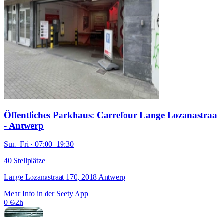
Öffentliches Parkhaus: Carrefour Lange Lozanastraa
- Antwerp
Sun–Fri · 07:00–19:30
40 Stellplätze
Lange Lozanastraat 170, 2018 Antwerp
Mehr Info in der Seety App
0 €/2h