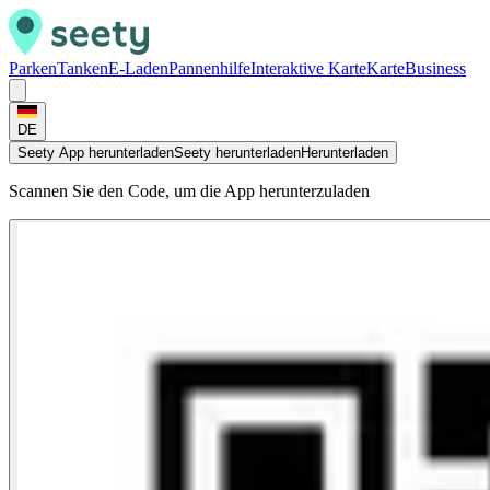
Parken
Tanken
E-Laden
Pannenhilfe
Interaktive Karte
Karte
Business
DE
Seety App herunterladen
Seety herunterladen
Herunterladen
Scannen Sie den Code, um die App herunterzuladen