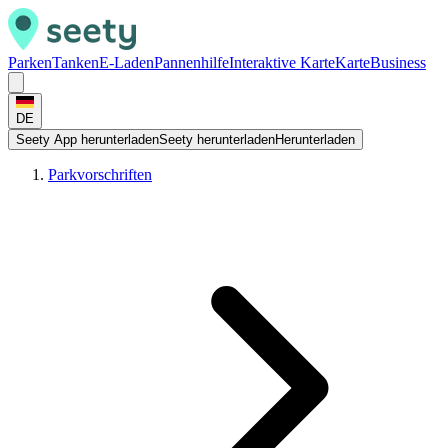
Parken
Tanken
E-Laden
Pannenhilfe
Interaktive Karte
Karte
Business
DE
Seety App herunterladen
Seety herunterladen
Herunterladen
Parkvorschriften