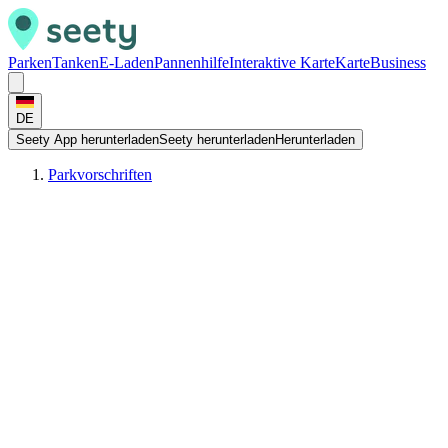
Parken
Tanken
E-Laden
Pannenhilfe
Interaktive Karte
Karte
Business
DE
Seety App herunterladen
Seety herunterladen
Herunterladen
Parkvorschriften